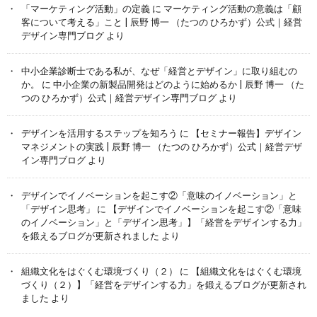
「マーケティング活動」の定義
に
マーケティング活動の意義は「顧
客について考える」こと | 辰野 博一 （たつの ひろかず）公式｜経営
デザイン専門ブログ
より
中小企業診断士である私が、なぜ「経営とデザイン」に取り組むの
か。
に
中小企業の新製品開発はどのように始めるか | 辰野 博一 （た
つの ひろかず）公式｜経営デザイン専門ブログ
より
デザインを活用するステップを知ろう
に
【セミナー報告】デザイン
マネジメントの実践 | 辰野 博一 （たつの ひろかず）公式｜経営デザ
イン専門ブログ
より
デザインでイノベーションを起こす②「意味のイノベーション」と
「デザイン思考」
に
【デザインでイノベーションを起こす②「意味
のイノベーション」と「デザイン思考」】「経営をデザインする力」
を鍛えるブログが更新されました
より
組織文化をはぐくむ環境づくり（２）
に
【組織文化をはぐくむ環境
づくり（２）】「経営をデザインする力」を鍛えるブログが更新され
ました
より