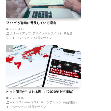
”Zoom”が急速に普及している理由
2020.04.13
スタートアップ
デザインマネジメント
商品開
発・イノベーション
経営デザイン
ヒット商品が生まれる理由【2020年上半期編】
2020.06.18
withコロナ/afterコロナ
マーケティング
商品開発・
イノベーション
経営デザイン