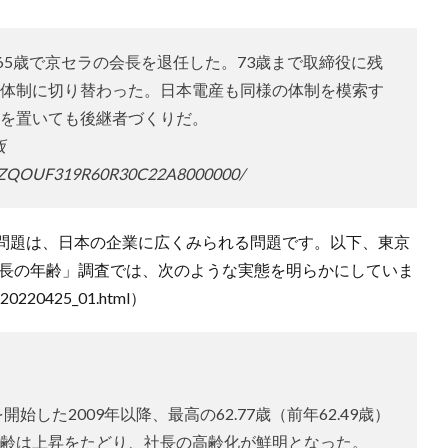
65歳で京セラの会長を退任した。73歳まで取締役に残
体制に切り替わった。日本電産も同様の体制を模索す
を置いても後継者づくりだ。
版
/DGXZQOUF319R60R30C22A8000000/
問題は、日本の企業に広くみられる問題です。以下、東京
社長の年齢」調査では、次のような実態を明らかにしていま
s/20220425_01.html）
始した2009年以降、最高の62.77歳（前年62.49歳）
齢は上昇をたどり、社長の高齢化が鮮明となった。