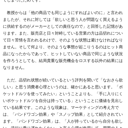
教授からは「他の商品でも同じようにすればよいのに」と言われ
ましたが、それに対しては「欲しいと思う人が問題なく買えるよう
に供給するのがメーカーとしての責任なので」と回答した記憶があ
ります。また、販売店と日々対峙している営業の方は品切れについ
て日々苦情を言われるわけで、そのような状態は避けなければなり
ません。そして何より、そのような事態が起こりうるのはヒット商
品になったからであって、ヒットしていない商品で同じような状況
を作ろうとしても、結局貴重な販売機会をロスする以外の結果には
なりません。
ただ、品切れ状態が続いているという評判を聞いて「なおさら欲
しい」と思う消費者心理というのは、確かにあると思います。「ポ
ケットドルツを使ってみたい」ということよりも、「手に入りにく
いポケットドルツを自分は持っている」ということに価値を見出し
ている結果です。このような現象は、マーケティングの考え方で
は、「バンドワゴン効果」や「スノッブ効果」として紹介されてい
ます。「バンドワゴン効果」は、「人が持っているから自分も欲し
い、流行に乗り遅れたくない」と言う心理が作用して、周囲の人々