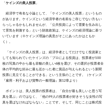
「
ケインズの美人投票
」
経済学で有名な小論として、「ケインズの美人投票」というもの
があります。ケインズという経済学者の名前をご存じでない方もい
らっしゃるかもしれませんが、「公共投資によって需要を生み出し
て景気を刺激する」という財政政策は、ケインズの経済理論に基づ
いています（※ケインズ理論の真意がそこにあったかはともか
く）。
「ケインズの美人投票」は、経済学者としてだけでなく投資家と
しても知られていたケインズの「プロによる投資は、投票者が100
枚の写真の中から最も容貌の美しい6枚を選び、その選択が投票者全
体の平均的な好みに最も近かった者に賞品が与えられるという新聞
投票に見立てることができる」という主張のことです。（ケインズ
『雇用・利子および貨幣の一般理論』第12章より）
ポイントは、美人投票の投票者は、「自分が最も美しいと思う写
真を選ぶ」のではなく、「他の99人の投票者が好きそうな女性の写
真を選ばなければならない」ことです。そして、同じことは株式投