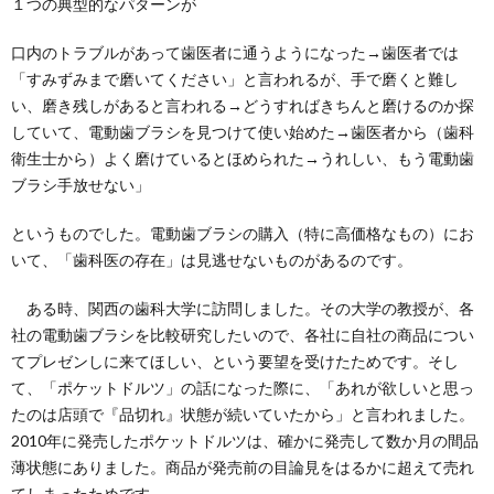
１つの典型的なパターンが
口内のトラブルがあって歯医者に通うようになった→歯医者では
「すみずみまで磨いてください」と言われるが、手で磨くと難し
い、磨き残しがあると言われる→どうすればきちんと磨けるのか探
していて、電動歯ブラシを見つけて使い始めた→歯医者から（歯科
衛生士から）よく磨けているとほめられた→うれしい、もう電動歯
ブラシ手放せない」
というものでした。電動歯ブラシの購入（特に高価格なもの）にお
いて、「歯科医の存在」は見逃せないものがあるのです。
ある時、関西の歯科大学に訪問しました。その大学の教授が、各
社の電動歯ブラシを比較研究したいので、各社に自社の商品につい
てプレゼンしに来てほしい、という要望を受けたためです。そし
て、「ポケットドルツ」の話になった際に、「あれが欲しいと思っ
たのは店頭で『品切れ』状態が続いていたから」と言われました。
2010年に発売したポケットドルツは、確かに発売して数か月の間品
薄状態にありました。商品が発売前の目論見をはるかに超えて売れ
てしまったためです。