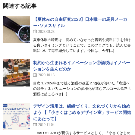
関連する記事
【夏休みの自由研究2023】日本唯一の馬具メーカ
ー･ソメスサドル
2023.08.23
夏季休暇の時期は、読めていなかった書籍や資料に手を付け
る良いタイミングということで、このブログでも、読んだ書
籍について毎年紹介しています。今回は、今年[…]
制約から生まれるイノベーション②酒税はイノベー
ションを生んだのか
2020.10.13
目次 1. 2026年まで続く酒税の改正 2. 酒税が導いた「底辺へ
の競争」 3. バリエーションの多様化が進むアルコール飲料 4.
酒税は起こるべき[…]
デザイン活用は、組織づくり、文化づくりから始め
よう 【「小さくはじめるデザイン室」サービス開始
にあたって】
2019.11.04
VALUE LABOが提供するサービスとして、「小さくはじめ