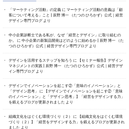
「マーケティング活動」の定義
に
マーケティング活動の意義は「顧
客について考える」こと | 辰野 博一 （たつの ひろかず）公式｜経営
デザイン専門ブログ
より
中小企業診断士である私が、なぜ「経営とデザイン」に取り組むの
か。
に
中小企業の新製品開発はどのように始めるか | 辰野 博一 （た
つの ひろかず）公式｜経営デザイン専門ブログ
より
デザインを活用するステップを知ろう
に
【セミナー報告】デザイン
マネジメントの実践 | 辰野 博一 （たつの ひろかず）公式｜経営デザ
イン専門ブログ
より
デザインでイノベーションを起こす②「意味のイノベーション」と
「デザイン思考」
に
【デザインでイノベーションを起こす②「意味
のイノベーション」と「デザイン思考」】「経営をデザインする力」
を鍛えるブログが更新されました
より
組織文化をはぐくむ環境づくり（２）
に
【組織文化をはぐくむ環境
づくり（２）】「経営をデザインする力」を鍛えるブログが更新され
ました
より