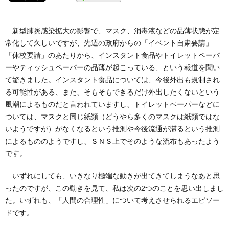
新型肺炎感染拡大の影響で、マスク、消毒液などの品薄状態が定
常化して久しいですが、先週の政府からの「イベント自粛要請」
「休校要請」のあたりから、インスタント食品やトイレットペーパ
ーやティッシュペーパーの品薄が起こっている、という報道を聞い
て驚きました。インスタント食品については、今後外出も規制され
る可能性がある、また、そもそもできるだけ外出したくないという
風潮によるものだと言われていますし、トイレットペーパーなどに
ついては、マスクと同じ紙類（どうやら多くのマスクは紙類ではな
いようですが）がなくなるという推測や今後流通が滞るという推測
によるもののようですし、ＳＮＳ上でそのような流布もあったよう
です。
いずれにしても、いきなり極端な動きが出てきてしまうなあと思
ったのですが、この動きを見て、私は次の2つのことを思い出しまし
た。いずれも、「人間の合理性」について考えさせられるエピソー
ドです。