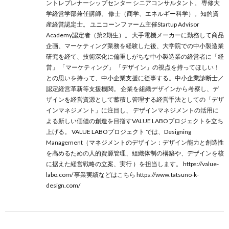
ントレプレナーシップセンター シニアコンサルタント。 専修大
学経営学部兼任講師。 修士（商学、エネルギー科学）。知的資
産経営認定士。 ユニコーンファーム主催Startup Advisor
Academy認定者（第2期生）。 大手電機メーカーに勤務して商品
企画、マーケティング業務を経験した後、大学院での中小製造業
研究を経て、技術深化に偏重しがちな中小製造業の経営者に「経
営」 「マーケティング」 「デザイン」の視点を持ってほしい！
との思いを持って、中小企業支援に従事する。中小企業診断士／
認定経営革新等支援機関。 企業を組織デザインから考察し、デ
ザインを経営資源として蓄積し管理する経営手法としての「デザ
インマネジメント」に注目し、 デザインマネジメントの活用に
よる新しい価値の創造を目指すVALUE LABOプロジェクトを立ち
上げる。 VALUE LABOプロジェクト では、Designing
Management（マネジメントのデザイン：デザイン能力と創造性
を高めるための人的資源管理、組織体制の構築や、デザインを核
に据えた経営戦略の立案、実行 ）を担当します。 https://value-
labo.com/ 事業実績などはこちら https://www.tatsuno-k-
design.com/