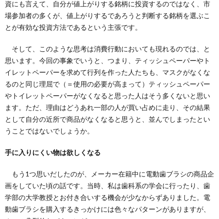
資にも言えて、自分が値上がりする銘柄に投資するのではなく、市
場参加者の多くが、値上がりするであろうと判断する銘柄を選ぶこ
とが有効な投資方法であるという主張です。
そして、このような思考は消費行動においても現れるのでは、と
思います。今回の事象でいうと、つまり、ティッシュペーパーやト
イレットペーパーを求めて行列を作った人たちも、マスクがなくな
るのと同じ理屈で（＝使用の必要が高まって）ティッシュペーパー
やトイレットペーパーがなくなると思った人はそう多くないと思い
ます。ただ、理由はどうあれ一部の人が買い占めに走り、その結果
として自分の近所で商品がなくなると思うと、並んでしまったとい
うことではないでしょうか。
手に入りにくい物は欲しくなる
もう1つ思いだしたのが、メーカー在籍中に電動歯ブラシの商品企
画をしていた頃の話です。当時、私は歯科系の学会に行ったり、歯
学部の大学教授とお付き合いする機会が少なからずありました。電
動歯ブラシを購入するきっかけには色々なパターンがありますが、