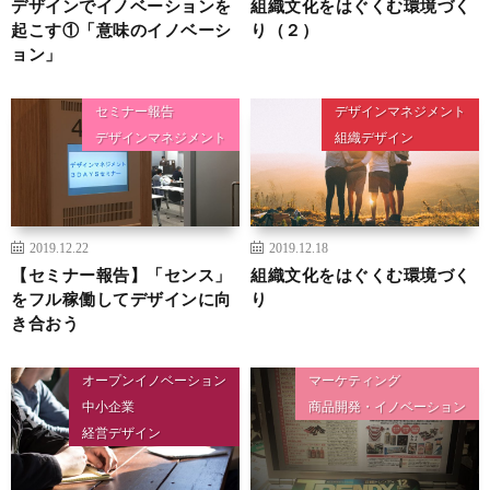
デザインでイノベーションを
組織文化をはぐくむ環境づく
起こす①「意味のイノベーシ
り（２）
ョン」
セミナー報告
デザインマネジメント
デザインマネジメント
組織デザイン
2019.12.22
2019.12.18
【セミナー報告】「センス」
組織文化をはぐくむ環境づく
をフル稼働してデザインに向
り
き合おう
オープンイノベーション
マーケティング
中小企業
商品開発・イノベーション
経営デザイン