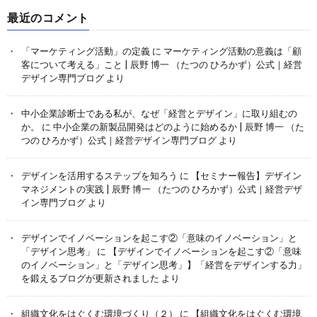
最近のコメント
「マーケティング活動」の定義
に
マーケティング活動の意義は「顧
客について考える」こと | 辰野 博一 （たつの ひろかず）公式｜経営
デザイン専門ブログ
より
中小企業診断士である私が、なぜ「経営とデザイン」に取り組むの
か。
に
中小企業の新製品開発はどのように始めるか | 辰野 博一 （た
つの ひろかず）公式｜経営デザイン専門ブログ
より
デザインを活用するステップを知ろう
に
【セミナー報告】デザイン
マネジメントの実践 | 辰野 博一 （たつの ひろかず）公式｜経営デザ
イン専門ブログ
より
デザインでイノベーションを起こす②「意味のイノベーション」と
「デザイン思考」
に
【デザインでイノベーションを起こす②「意味
のイノベーション」と「デザイン思考」】「経営をデザインする力」
を鍛えるブログが更新されました
より
組織文化をはぐくむ環境づくり（２）
に
【組織文化をはぐくむ環境