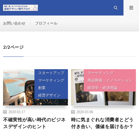
お問い合わせ
プロフィール
2/2ページ
スタートアップ
マーケティング
マーケティング
商品開発・イノベーション
創業
経済学・経済理論
経営デザイン
2020.03.17
2020.03.06
不確実性が高い時代のビジネ
時に気まぐれな消費者とどう
スデザインのヒント
付き合い、価値を届けるか？